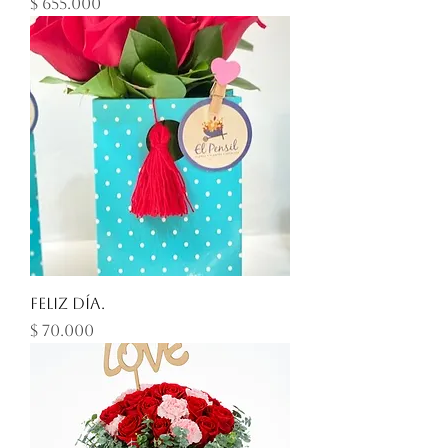
Precio
$ 655.000
Feliz Día.
Precio
$ 70.000