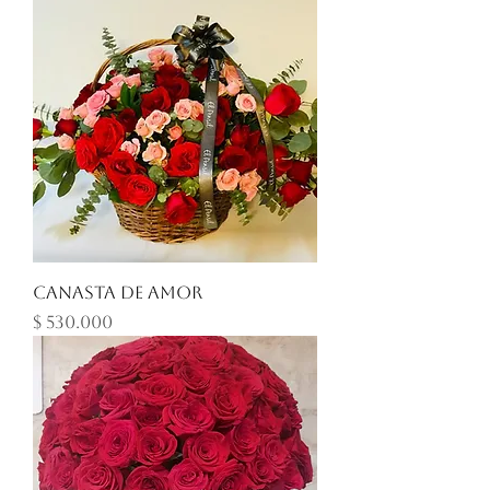
Canasta de amor
Precio
$ 530.000