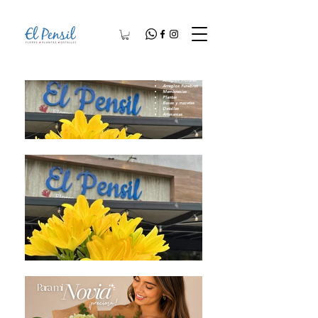
Arreglos Florales
Arreglos Fúnebres
Membresías
Plantas
Bases y macetas
Detalles
Artesanías​