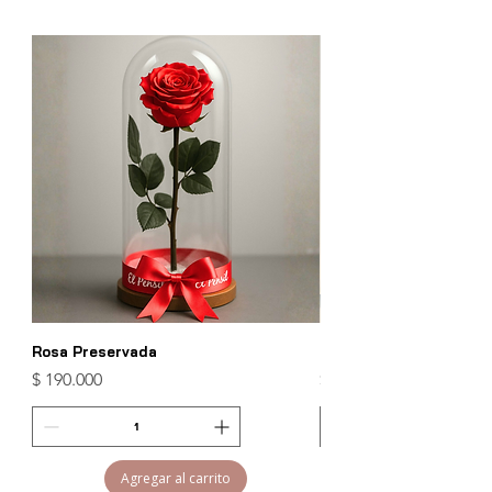
Rosa Preservada
Encanto Celeste
Precio
Precio
$ 190.000
$ 400.000
Agregar al carrito