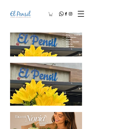
Arreglos Florales
Arreglos Fúnebres
Membresías
Plantas
Bases y macetas
Detalles
Artesanías​