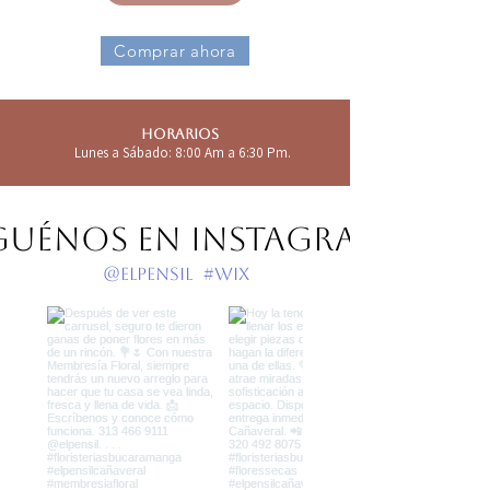
Comprar ahora
Horarios
Lunes a Sábado: 8:00 Am a 6:30 Pm.
guénos en Instagram
@elpensil
#wix