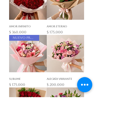
Amor Infinito
Amor Eterno
Precio
Precio
$ 360.000
$ 175.000
nuevo producto
Sublime
Alegría Vibrante
Precio
Precio
$ 175.000
$ 200.000
Cascada de Amor
Promesa