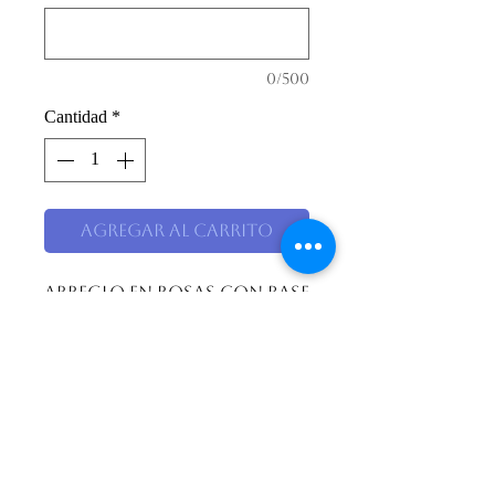
0/500
Cantidad
*
Agregar al carrito
Arreglo en rosas con base
de orquideas, en jarron
fino de vidrio.
Descripción
Arreglo alto en rosas con base
de orquideas, en jarron fino de