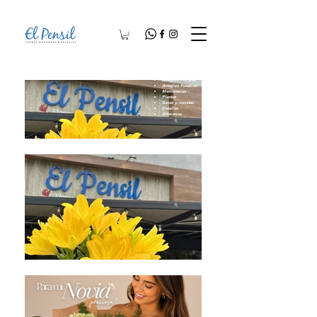
Arreglos Florales
Arreglos Fúnebres
Membresías
Plantas
Bases y macetas
Detalles
Artesanías​