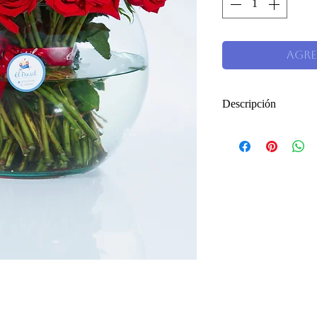
Agre
Descripción
Elegante arreglo 
cinta roja, en base