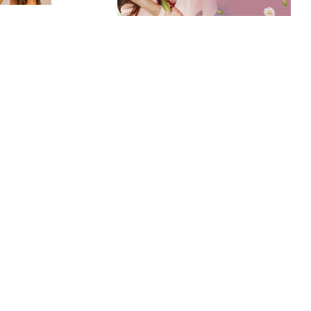
Plantas
Bases y macetas
Detalles
Artesanías​