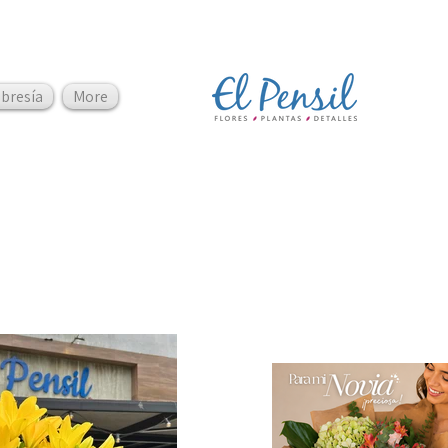
bresía
More