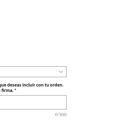
cio
que deseas incluir con tu orden.
 firma.
*
0/500