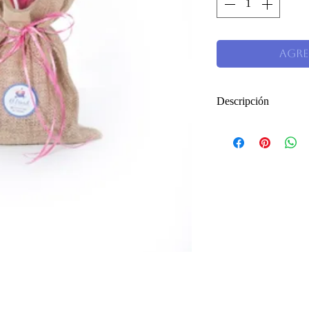
Agre
Descripción
Ramito de hermosa
topper opcional (
en bolsa de yute 