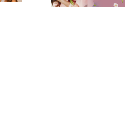
Plantas
Bases y macetas
Detalles
Artesanías​