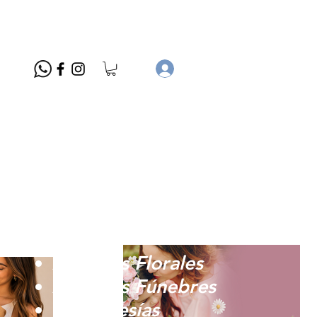
Arreglos Florales
Arreglos Fúnebres
Membresías