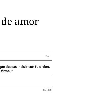
a de amor
cio
que deseas incluir con tu orden.
 firma.
*
0/500