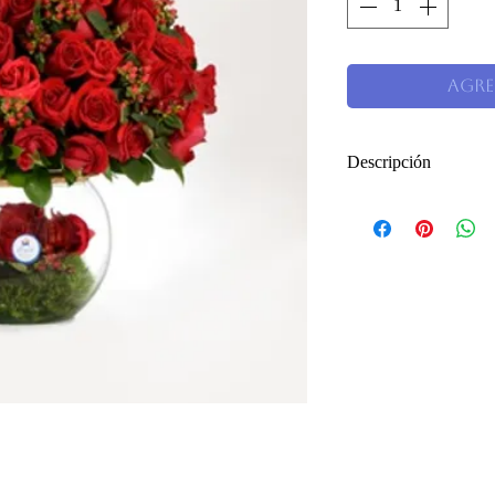
Agre
Descripción
Arreglo en rosas 
hipérico rojo y gr