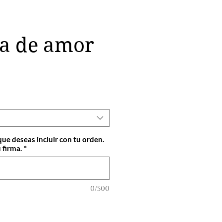
a de amor
cio
que deseas incluir con tu orden.
 firma.
*
0/500