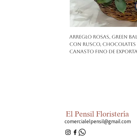
Arreglo rosas, green b
con rusco, chocolates 
canasto fino de export
El Pensil Floristería
comercialelpensil@gmail.com