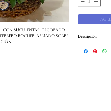
Agre
all con suculentas, decorado
Descripción
ferrero rocher, armado sobre
ación.
Arreglo rosas, gre
decorado con rusc
armado sobre cana