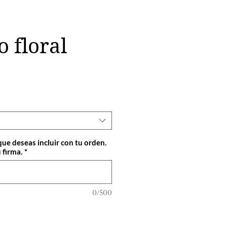
 floral
cio
que deseas incluir con tu orden.
 firma.
*
0/500