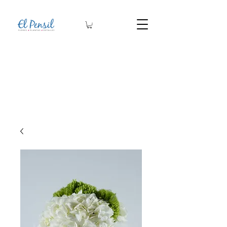
Arreglos Florales
Arreglos Fúnebres
Membresías
Plantas
Bases y macetas
Detalles
Artesanías​