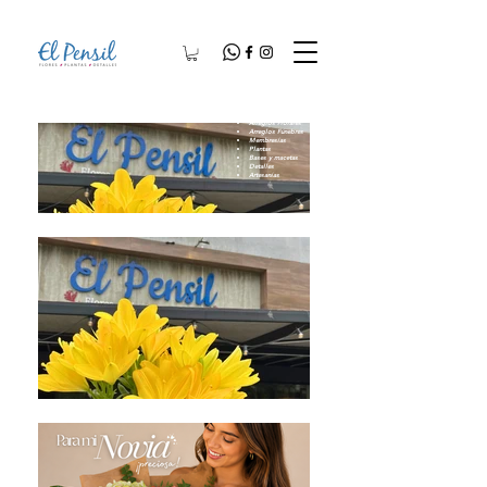
Arreglos Florales
Arreglos Fúnebres
Membresías
Plantas
Bases y macetas
Detalles
Artesanías​