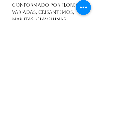
conformado por flores
variadas, crisantemos,
manitas, clavellinas,
clavel, monte casino, y
rusco, entre otros.
El Pensil Floristería
Calle 31 #22-115 Cañaveral, Floridablanca. Colombia
Whatsapp
313 466 9111
Teléfono fijo;
037-635 0060
comercialelpensil@gmail.com