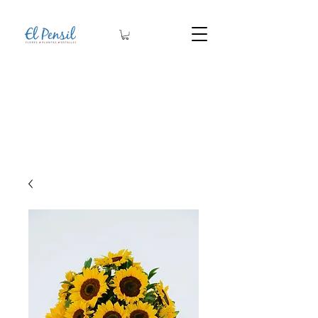
Arreglos Florales
Arreglos Fúnebres
Membresías
Plantas
Bases y macetas
Detalles
Artesanías​