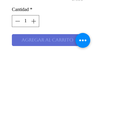
Cantidad
*
Agregar al carrito
Descripción
Una selección de nuestras
mejores plantas envuelta en
yute fino; ideales para celebrar
cualquier ocasión.
El Pensil Floristería