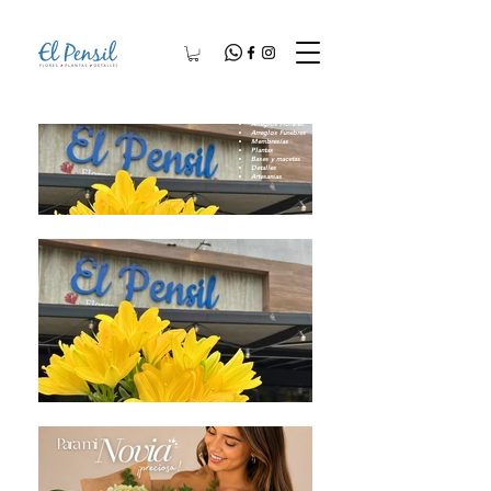
Arreglos Florales
Arreglos Fúnebres
Membresías
Plantas
Bases y macetas
Detalles
Artesanías​