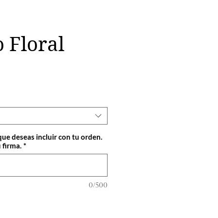
 Floral
cio
que deseas incluir con tu orden.
 firma.
*
0/500