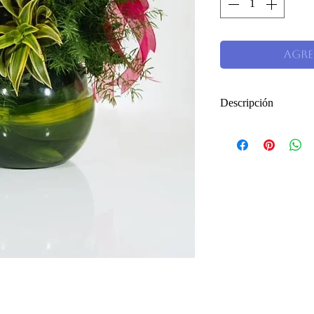
Agre
Descripción
Hermoso arreglo 
decorado con gree
india, esparrago 
vidrio.