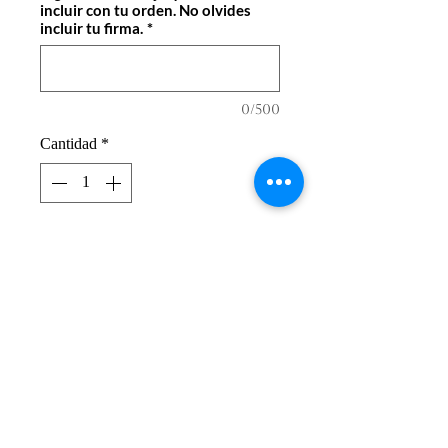
incluir con tu orden. No olvides
incluir tu firma.
*
0/500
Cantidad
*
Agregar al carrito
Descripción
Sal de desintoxicación de 200
Gr.
Sal Vigua (o virgen)
enriquecida con Plantas
El Pensil Floristería