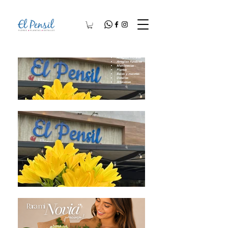
Arreglos Florales
Arreglos Fúnebres
Membresías
Plantas
Bases y macetas
Detalles
Artesanías​