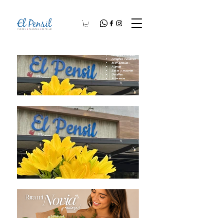
Arreglos Florales
Arreglos Fúnebres
Membresías
Plantas
Bases y macetas
Detalles
Artesanías​