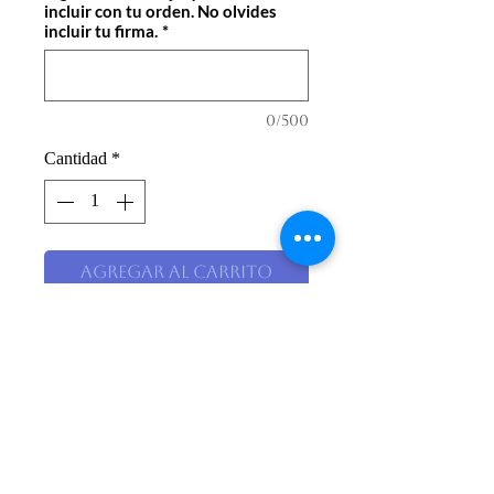
incluir con tu orden. No olvides
incluir tu firma.
*
0/500
Cantidad
*
Agregar al carrito
Descripción
Arreglo en base de vidrio con
astromelias, cintillas, decorado