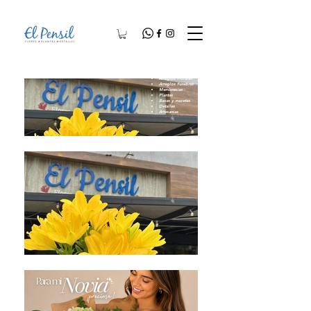
Arreglos Florales
Arreglos Fúnebres
Membresías
Plantas
Bases y macetas
Detalles
Artesanías​